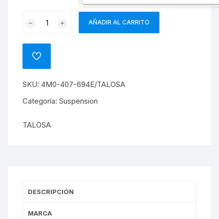
BRAZO
AÑADIR AL CARRITO
DE
SUSPENSION
INFERIOR
ADD
CURVO
TO
WISHLIST
DERECHO
SKU:
4M0-407-694E/TALOSA
AUDI
Q7
Categoría:
Suspension
2018
cantidad
TALOSA
DESCRIPCIÓN
MARCA