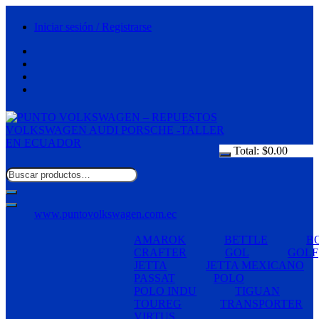
Saltar
al
Iniciar sesión / Registrarse
contenido
Total:
$
0.00
www.puntovolkswagen.com.ec
AMAROK
BETTLE
B
CRAFTER
GOL
GOLF
JETTA
JETTA MEXICANO
PASSAT
POLO
POLO INDU
TIGUAN
TOUREG
TRANSPORTER
VIRTUS