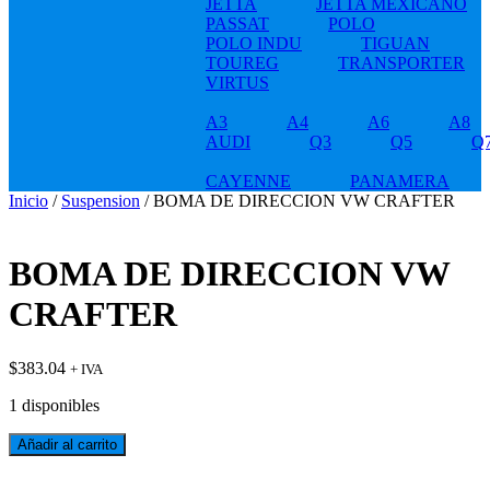
JETTA
JETTA MEXICANO
PASSAT
POLO
POLO INDU
TIGUAN
TOUREG
TRANSPORTER
VIRTUS
A3
A4
A6
A8
AUDI
Q3
Q5
Q
CAYENNE
PANAMERA
Inicio
/
Suspension
/ BOMA DE DIRECCION VW CRAFTER
BOMA DE DIRECCION VW
CRAFTER
$
383.04
+ IVA
1 disponibles
BOMA
Añadir al carrito
DE
DIRECCION
t