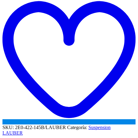
VW
w
CRAFTER
cantidad
SKU:
2E0-422-145B/LAUBER
Categoría:
Suspension
LAUBER