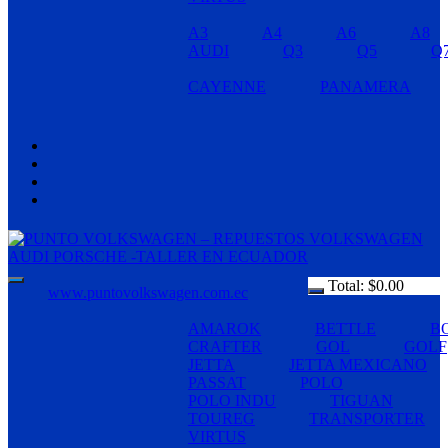
A3
A4
A6
A8
AUDI
Q3
Q5
Q
CAYENNE
PANAMERA
Total:
$
0.00
www.puntovolkswagen.com.ec
AMAROK
BETTLE
B
CRAFTER
GOL
GOLF
JETTA
JETTA MEXICANO
PASSAT
POLO
POLO INDU
TIGUAN
TOUREG
TRANSPORTER
VIRTUS