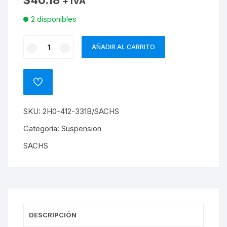
$
40.18
+ IVA
2 disponibles
BASE
AÑADIR AL CARRITO
SUPERIOR
AMORTIGUADOR
DELANTERO
ADD
AMAROK
TO
WISHLIST
TODAS
SKU:
2H0-412-331B/SACHS
cantidad
Categoría:
Suspension
SACHS
DESCRIPCIÓN