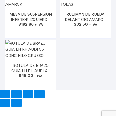
MESA DE SUSPENSION
RULIMAN DE RUEDA
INFERIOR IZQUIERDO
DELANTERO AMAROK
$
192.86
$
62.50
VW AMAROK
+ IVA
TODAS
+ IVA
AÑADIR AL CARRITO
AÑADIR AL CARRITO
ROTULA DE BRAZO
GUIA LH RH AUDI Q5
$
45.00
CDNC HILO GRUESO
+ IVA
AÑADIR AL CARRITO