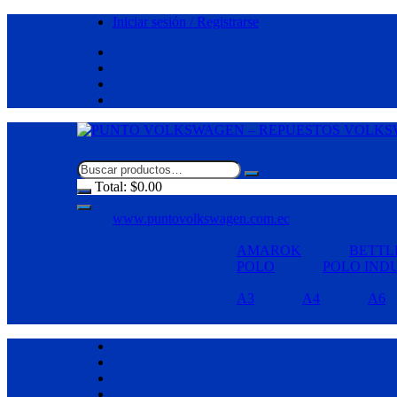
Saltar
Iniciar sesión / Registrarse
al
contenido
Total:
$
0.00
www.puntovolkswagen.com.ec
AMAROK
BETTL
POLO
POLO IND
A3
A4
A6