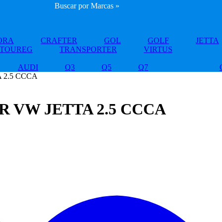
Buscar por Marcas »
ORA
CRAFTER
GOL
GOLF
JETTA
TOUREG
TRANSPORTER
VIRTUS
AUDI
Q3
Q5
Q7
 2.5 CCCA
 VW JETTA 2.5 CCCA