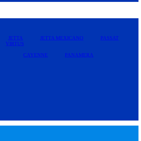
JETTA
JETTA MEXICANO
PASSAT
VIRTUS
CAYENNE
PANAMERA