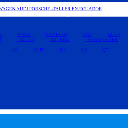
Buscar por Marcas »
E
BORA
CRAFTER
GOL
GOLF
U
TIGUAN
TOUREG
TRANSPORTER
A8
AUDI
Q3
Q5
Q7