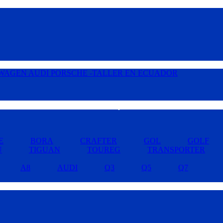
Buscar por Marcas »
E
BORA
CRAFTER
GOL
GOLF
U
TIGUAN
TOUREG
TRANSPORTER
A8
AUDI
Q3
Q5
Q7