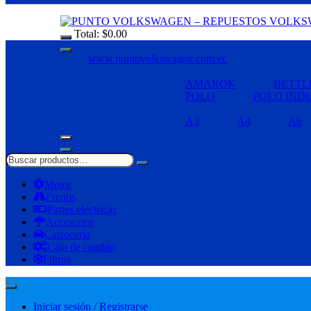
Total:
$
0.00
www.puntovolkswagen.com.ec
AMAROK
BETTL
POLO
POLO IND
A3
A4
A6
Motor
Frenos
Partes eléctricas
Accesorios
Carrocería
Caja de cambio
Filtros
Iniciar sesión / Registrarse