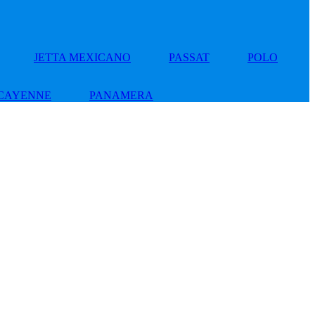
JETTA MEXICANO
PASSAT
POLO
CAYENNE
PANAMERA
Add
to
wishlist