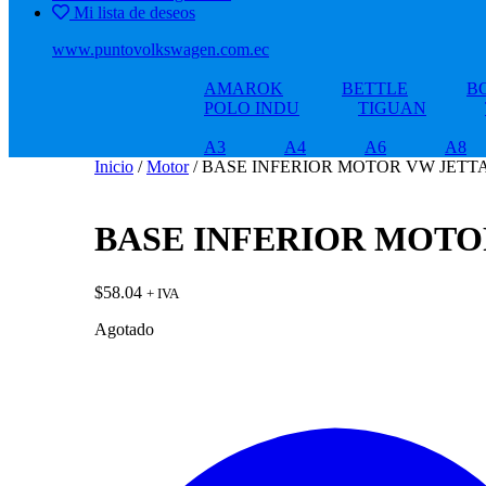
Mi lista de deseos
www.puntovolkswagen.com.ec
AMAROK
BETTLE
B
POLO INDU
TIGUAN
A3
A4
A6
A8
Inicio
/
Motor
/ BASE INFERIOR MOTOR VW JETTA
BASE INFERIOR MOTOR
$
58.04
+ IVA
Agotado