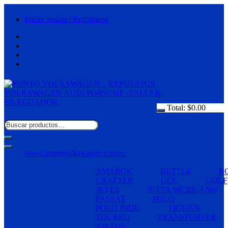
Saltar
al
Iniciar sesión / Registrarse
contenido
Total:
$
0.00
www.puntovolkswagen.com.ec
AMAROK
BETTLE
B
CRAFTER
GOL
GOLF
JETTA
JETTA MEXICANO
PASSAT
POLO
POLO INDU
TIGUAN
TOUREG
TRANSPORTER
VIRTUS