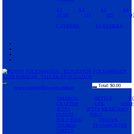
A3
A4
A6
A8
AUDI
Q3
Q5
Q
CAYENNE
PANAMERA
Total:
$
0.00
www.puntovolkswagen.com.ec
AMAROK
BETTLE
B
CRAFTER
GOL
GOLF
JETTA
JETTA MEXICANO
PASSAT
POLO
POLO INDU
TIGUAN
TOUREG
TRANSPORTER
VIRTUS