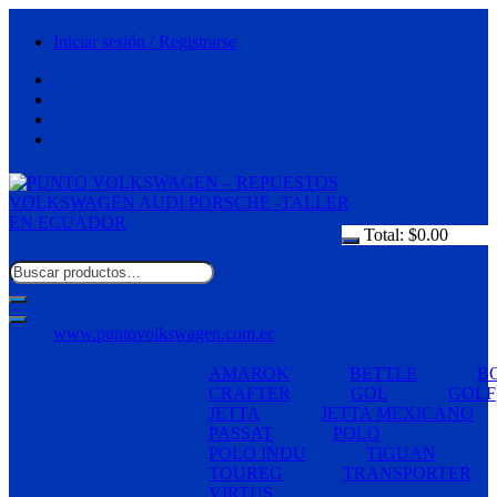
Saltar
al
Iniciar sesión / Registrarse
contenido
Total:
$
0.00
www.puntovolkswagen.com.ec
AMAROK
BETTLE
B
CRAFTER
GOL
GOLF
JETTA
JETTA MEXICANO
PASSAT
POLO
POLO INDU
TIGUAN
TOUREG
TRANSPORTER
VIRTUS