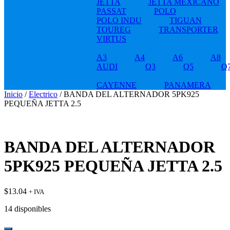
JETTA
JETTA MEXICANO
PASSAT
POLO
POLO INDU
TIGUAN
TOUREG
TRANSPORTER
VIRTUS
A3
A4
A6
A8
AUDI
Q3
Q5
Q
CAYENNE
PANAMERA
Inicio
/
Electrico
/ BANDA DEL ALTERNADOR 5PK925
PEQUEÑA JETTA 2.5
BANDA DEL ALTERNADOR
5PK925 PEQUEÑA JETTA 2.5
$
13.04
+ IVA
14 disponibles