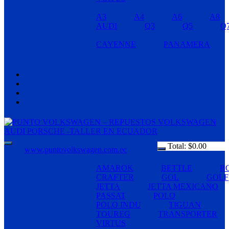
A3
A4
A6
A8
AUDI
Q3
Q5
Q
CAYENNE
PANAMERA
Total:
$
0.00
www.puntovolkswagen.com.ec
AMAROK
BETTLE
B
CRAFTER
GOL
GOLF
JETTA
JETTA MEXICANO
PASSAT
POLO
POLO INDU
TIGUAN
TOUREG
TRANSPORTER
VIRTUS