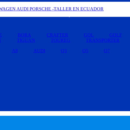
Buscar por Marcas »
E
BORA
CRAFTER
GOL
GOLF
U
TIGUAN
TOUREG
TRANSPORTER
A8
AUDI
Q3
Q5
Q7