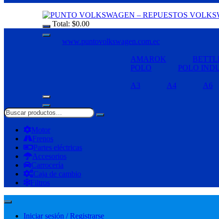
Total:
$
0.00
www.puntovolkswagen.com.ec
AMAROK
BETTL
POLO
POLO IND
A3
A4
A6
Motor
Frenos
Partes eléctricas
Accesorios
Carrocería
Caja de cambio
Filtros
Iniciar sesión / Registrarse