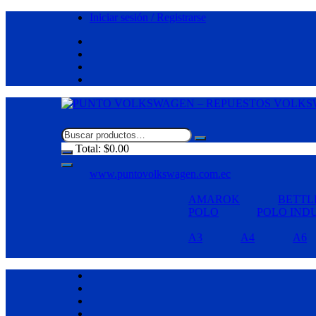
Saltar
Iniciar sesión / Registrarse
al
contenido
Total:
$
0.00
www.puntovolkswagen.com.ec
AMAROK
BETTL
POLO
POLO IND
A3
A4
A6