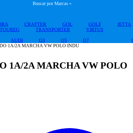
Buscar por Marcas »
ORA
CRAFTER
GOL
GOLF
JETTA
TOUREG
TRANSPORTER
VIRTUS
AUDI
Q3
Q5
Q7
ADO 1A/2A MARCHA VW POLO INDU
O 1A/2A MARCHA VW POLO