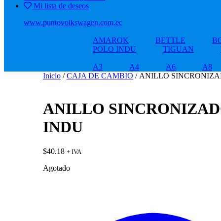
Mi lista de deseos
www.puntovolkswagen.com.ec
AMAROK
BETTLE
B
POLO INDU
TIGUAN
A3
A4
A6
A8
Inicio
/
CAJA DE CAMBIO
/ ANILLO SINCRONIZ
ANILLO SINCRONIZAD
INDU
$
40.18
+ IVA
Agotado