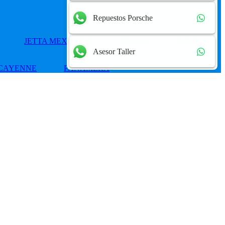
Repuestos Porsche
JETTA MEXICANO
PASSAT
POLO
Asesor Taller
CAYENNE
PANAMERA
Add
to
wishlist