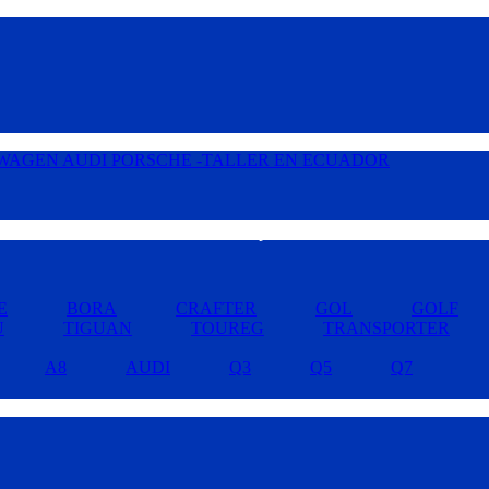
Buscar por Marcas »
E
BORA
CRAFTER
GOL
GOLF
U
TIGUAN
TOUREG
TRANSPORTER
A8
AUDI
Q3
Q5
Q7