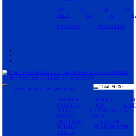
A3
A4
A6
A8
AUDI
Q3
Q5
Q
CAYENNE
PANAMERA
Total:
$
0.00
www.puntovolkswagen.com.ec
AMAROK
BETTLE
B
CRAFTER
GOL
GOLF
JETTA
JETTA MEXICANO
PASSAT
POLO
POLO INDU
TIGUAN
TOUREG
TRANSPORTER
VIRTUS