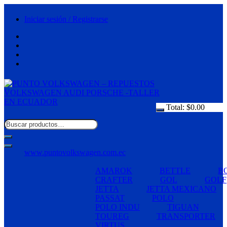
Saltar
al
Iniciar sesión / Registrarse
contenido
Total:
$
0.00
www.puntovolkswagen.com.ec
AMAROK
BETTLE
B
CRAFTER
GOL
GOLF
JETTA
JETTA MEXICANO
PASSAT
POLO
POLO INDU
TIGUAN
TOUREG
TRANSPORTER
VIRTUS