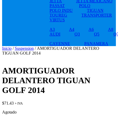
JETTA
JETTA MEXICANO
PASSAT
POLO
POLO INDU
TIGUAN
TOUREG
TRANSPORTER
VIRTUS
A3
A4
A6
A8
AUDI
Q3
Q5
Q
CAYENNE
PANAMERA
Inicio
/
Suspension
/ AMORTIGUADOR DELANTERO
TIGUAN GOLF 2014
AMORTIGUADOR
DELANTERO TIGUAN
GOLF 2014
$
71.43
+ IVA
Agotado