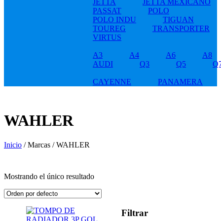
JETTA
JETTA MEXICANO
PASSAT
POLO
POLO INDU
TIGUAN
TOUREG
TRANSPORTER
VIRTUS
A3
A4
A6
A8
AUDI
Q3
Q5
Q
CAYENNE
PANAMERA
WAHLER
Inicio
/ Marcas / WAHLER
Mostrando el único resultado
Filtrar