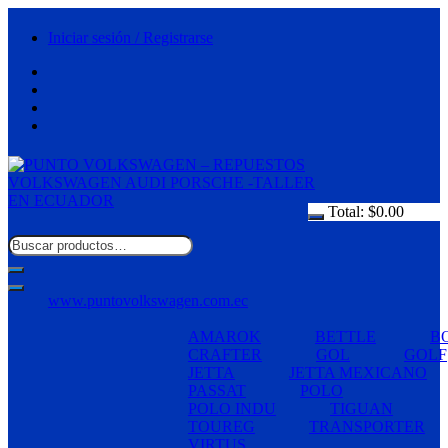
Saltar
al
Iniciar sesión / Registrarse
contenido
Total:
$
0.00
www.puntovolkswagen.com.ec
AMAROK
BETTLE
B
CRAFTER
GOL
GOLF
JETTA
JETTA MEXICANO
PASSAT
POLO
POLO INDU
TIGUAN
TOUREG
TRANSPORTER
VIRTUS