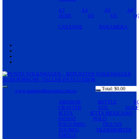
A3
A4
A6
A8
AUDI
Q3
Q5
Q
CAYENNE
PANAMERA
Total:
$
0.00
www.puntovolkswagen.com.ec
AMAROK
BETTLE
B
CRAFTER
GOL
GOLF
JETTA
JETTA MEXICANO
PASSAT
POLO
POLO INDU
TIGUAN
TOUREG
TRANSPORTER
VIRTUS