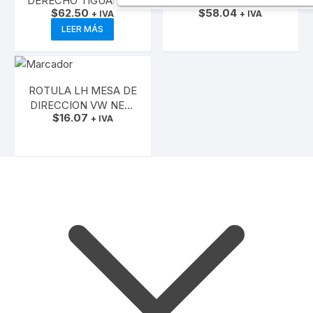
DERECHO TIGUAN 2.0
IZQUIERDA TIGUAN 2.0
$
62.50
$
58.04
2008
+ IVA
2008
+ IVA
LEER MÁS
AÑADIR AL CARRITO
ROTULA LH MESA DE
DIRECCION VW NEW
$
16.07
GOL CFZA
+ IVA
AÑADIR AL CARRITO