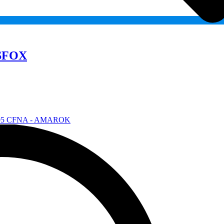
Add
to
wishlist
SFOX