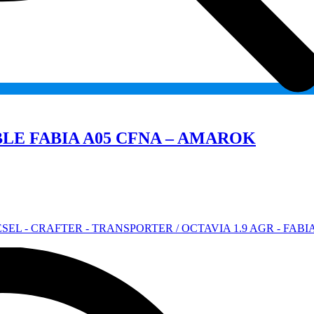
Add
to
wishlist
LE FABIA A05 CFNA – AMAROK