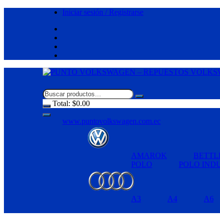
Saltar
Iniciar sesión / Registrarse
al
contenido
Total:
$
0.00
www.puntovolkswagen.com.ec
AMAROK
BETTL
POLO
POLO IND
A3
A4
A6