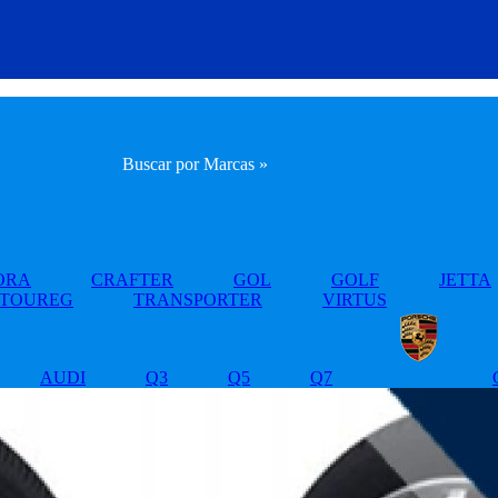
Buscar por Marcas »
ORA
CRAFTER
GOL
GOLF
JETTA
TOUREG
TRANSPORTER
VIRTUS
AUDI
Q3
Q5
Q7