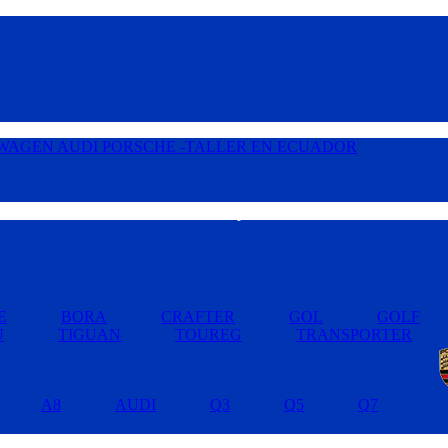
Buscar por Marcas »
E
BORA
CRAFTER
GOL
GOLF
U
TIGUAN
TOUREG
TRANSPORTER
A8
AUDI
Q3
Q5
Q7