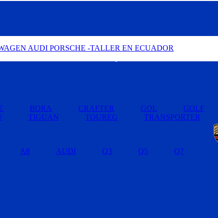
Buscar por Marcas »
E
BORA
CRAFTER
GOL
GOLF
U
TIGUAN
TOUREG
TRANSPORTER
A8
AUDI
Q3
Q5
Q7