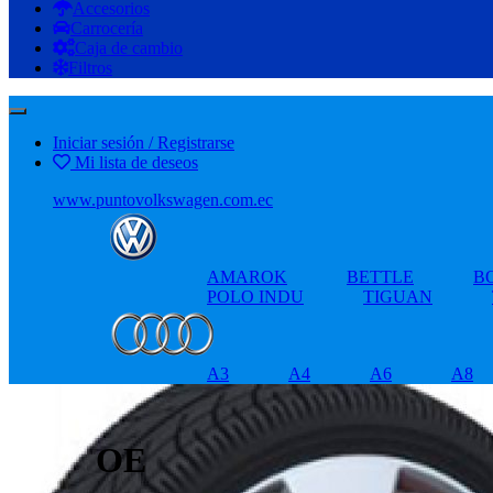
Accesorios
Carrocería
Caja de cambio
Filtros
Iniciar sesión / Registrarse
Mi lista de deseos
www.puntovolkswagen.com.ec
AMAROK
BETTLE
B
POLO INDU
TIGUAN
A3
A4
A6
A8
OE