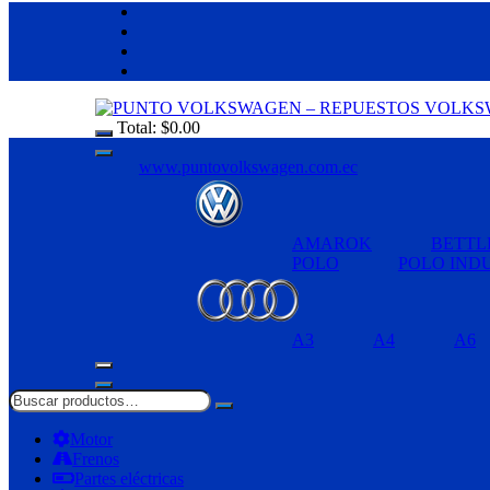
Total:
$
0.00
www.puntovolkswagen.com.ec
AMAROK
BETTL
POLO
POLO IND
A3
A4
A6
Motor
Frenos
Partes eléctricas