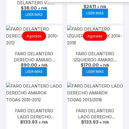
MASCARILLA VW
DELANTERO VW
$
24.11
GOL-VOYAGE-2013
+ IVA
$
38.00
AMAROK TODAS
+ IVA
LEER MÁS
LEER MÁS
Agotado
Agotado
FARO DELANTERO
FARO DELANTERO
DERECHO AMAROK
IZQUIERDO AMAROK
$
90.00
$
170.00
2010-2012
+ IVA
2014-2018
+ IVA
LEER MÁS
LEER MÁS
FARO DELANTERO
FARO DELANTERO
LADO DERECHO
LADO DERECHO
$
133.93
$
133.93
AMAROK TODAS 2010-
+ IVA
AMAROK TODAS
+ IVA
2012
2013/2018
AÑADIR AL CARRITO
AÑADIR AL CARRITO