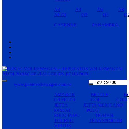
A3
A4
A6
A8
AUDI
Q3
Q5
Q
CAYENNE
PANAMERA
Total:
$
0.00
www.puntovolkswagen.com.ec
AMAROK
BETTLE
B
CRAFTER
GOL
GOLF
JETTA
JETTA MEXICANO
PASSAT
POLO
POLO INDU
TIGUAN
TOUREG
TRANSPORTER
VIRTUS