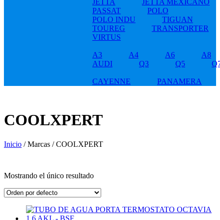
JETTA
JETTA MEXICANO
PASSAT
POLO
POLO INDU
TIGUAN
TOUREG
TRANSPORTER
VIRTUS
A3
A4
A6
A8
AUDI
Q3
Q5
Q
CAYENNE
PANAMERA
COOLXPERT
Inicio
/ Marcas / COOLXPERT
Mostrando el único resultado