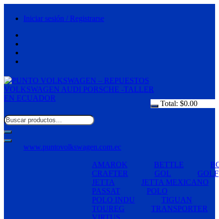
Saltar
al
Iniciar sesión / Registrarse
contenido
Total:
$
0.00
www.puntovolkswagen.com.ec
AMAROK
BETTLE
B
CRAFTER
GOL
GOLF
JETTA
JETTA MEXICANO
PASSAT
POLO
POLO INDU
TIGUAN
TOUREG
TRANSPORTER
VIRTUS