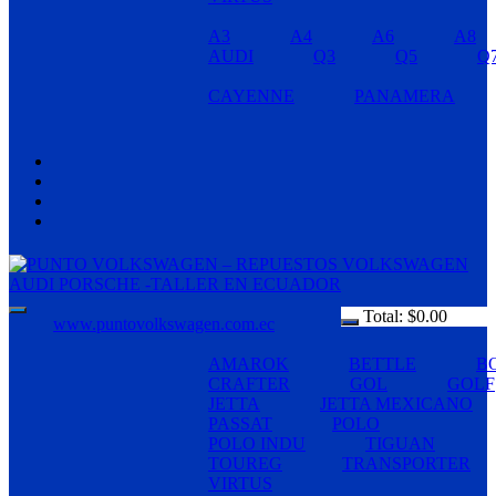
A3
A4
A6
A8
AUDI
Q3
Q5
Q
CAYENNE
PANAMERA
Total:
$
0.00
www.puntovolkswagen.com.ec
AMAROK
BETTLE
B
CRAFTER
GOL
GOLF
JETTA
JETTA MEXICANO
PASSAT
POLO
POLO INDU
TIGUAN
TOUREG
TRANSPORTER
VIRTUS