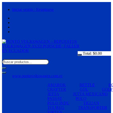
Saltar
al
Iniciar sesión / Registrarse
contenido
Total:
$
0.00
www.puntovolkswagen.com.ec
AMAROK
BETTLE
B
CRAFTER
GOL
GOLF
JETTA
JETTA MEXICANO
PASSAT
POLO
POLO INDU
TIGUAN
TOUREG
TRANSPORTER
VIRTUS