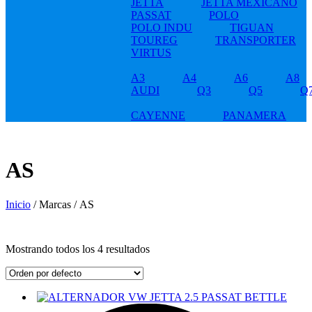
JETTA
JETTA MEXICANO
PASSAT
POLO
POLO INDU
TIGUAN
TOUREG
TRANSPORTER
VIRTUS
A3
A4
A6
A8
AUDI
Q3
Q5
Q
CAYENNE
PANAMERA
AS
Inicio
/ Marcas / AS
Mostrando todos los 4 resultados