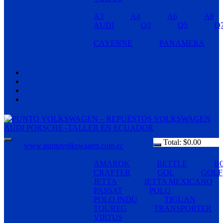
A3
A4
A6
A8
AUDI
Q3
Q5
Q
CAYENNE
PANAMERA
Total:
$
0.00
www.puntovolkswagen.com.ec
AMAROK
BETTLE
B
CRAFTER
GOL
GOLF
JETTA
JETTA MEXICANO
PASSAT
POLO
POLO INDU
TIGUAN
TOUREG
TRANSPORTER
VIRTUS