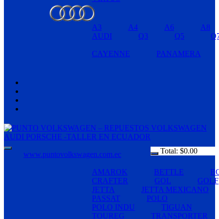
A3
A4
A6
A8
AUDI
Q3
Q5
Q
CAYENNE
PANAMERA
Total:
$
0.00
www.puntovolkswagen.com.ec
AMAROK
BETTLE
B
CRAFTER
GOL
GOLF
JETTA
JETTA MEXICANO
PASSAT
POLO
POLO INDU
TIGUAN
TOUREG
TRANSPORTER