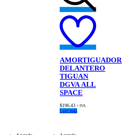
Add
to
wishlist
AMORTIGUADOR
DELANTERO
TIGUAN
DGVA ALL
SPACE
$
196.43
+ IVA
Leer más