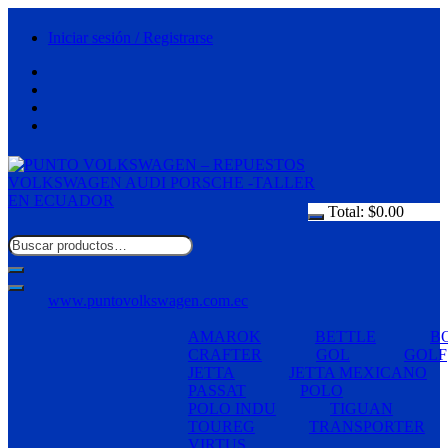
Saltar
al
Iniciar sesión / Registrarse
contenido
Total:
$
0.00
www.puntovolkswagen.com.ec
AMAROK
BETTLE
B
CRAFTER
GOL
GOLF
JETTA
JETTA MEXICANO
PASSAT
POLO
POLO INDU
TIGUAN
TOUREG
TRANSPORTER
VIRTUS