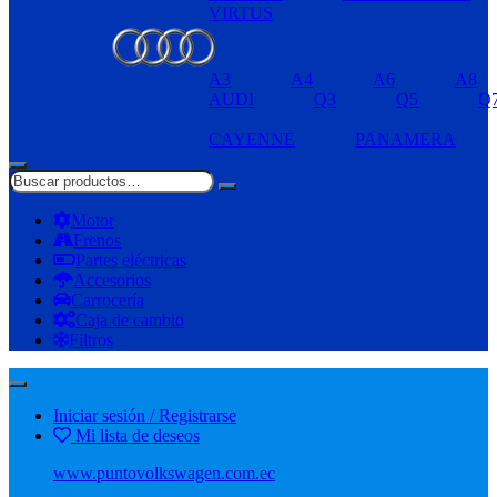
VIRTUS
A3
A4
A6
A8
AUDI
Q3
Q5
Q
CAYENNE
PANAMERA
Motor
Frenos
Partes eléctricas
Accesorios
Carrocería
Caja de cambio
Filtros
Iniciar sesión / Registrarse
Mi lista de deseos
www.puntovolkswagen.com.ec