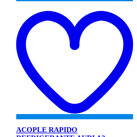
A
to
wi
ACOPLE RAPIDO