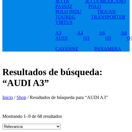
JETTA
JETTA MEXICANO
PASSAT
POLO
POLO INDU
TIGUAN
TOUREG
TRANSPORTER
VIRTUS
A3
A4
A6
A8
AUDI
Q3
Q5
Q
CAYENNE
PANAMERA
Resultados de búsqueda:
“AUDI A3”
Inicio
/
Shop
/ Resultados de búsqueda para “AUDI A3”
Mostrando 1–9 de 68 resultados