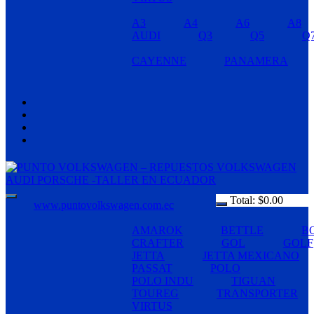
A3
A4
A6
A8
AUDI
Q3
Q5
Q
CAYENNE
PANAMERA
Total:
$
0.00
www.puntovolkswagen.com.ec
AMAROK
BETTLE
B
CRAFTER
GOL
GOLF
JETTA
JETTA MEXICANO
PASSAT
POLO
POLO INDU
TIGUAN
TOUREG
TRANSPORTER
VIRTUS