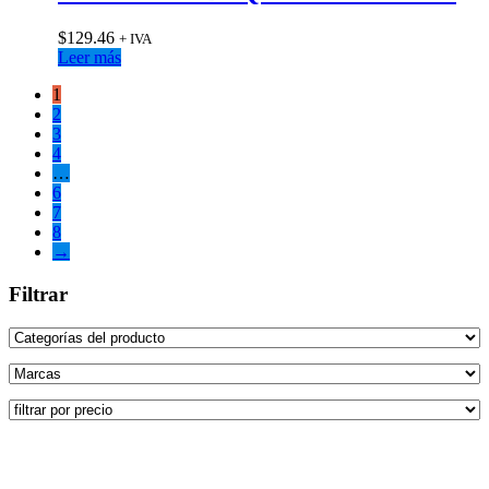
$
129.46
+ IVA
Leer más
1
2
3
4
…
6
7
8
→
Filtrar