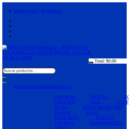
Saltar
al
Iniciar sesión / Registrarse
contenido
Total:
$
0.00
www.puntovolkswagen.com.ec
AMAROK
BETTLE
B
CRAFTER
GOL
GOLF
JETTA
JETTA MEXICANO
PASSAT
POLO
POLO INDU
TIGUAN
TOUREG
TRANSPORTER
VIRTUS